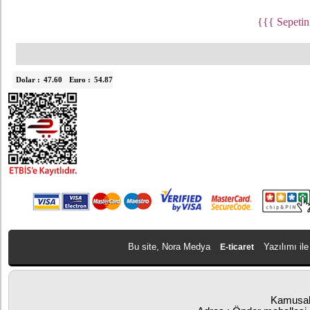
{{{ Sepetin
Dolar :
47.60
Euro :
54.87
Bu site, Nora Medya
Yazılımı ile
E-ticaret
Kamusal