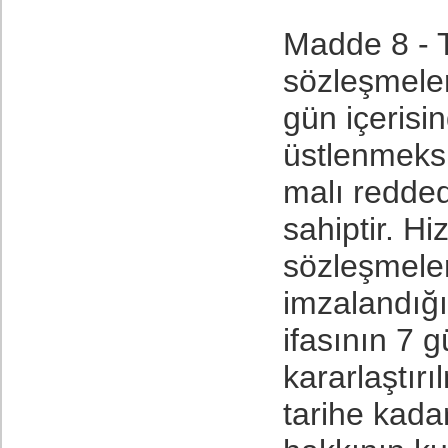
Madde 8 - Tü
sözleşmelerd
gün içerisi
üstlenmeksi
malı redde
sahiptir. H
sözleşmele
imzalandığı
ifasının 7 
kararlaştırı
tarihe kada