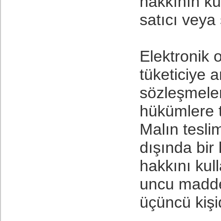
hakkının k
satıcı veya 
Elektronik 
tüketiciye a
sözleşmeler
hükümlere t
Malın tesli
dışında bir
hakkını kul
uncu madde
üçüncü kişid