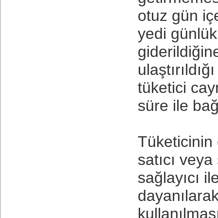
otuz gün iç
yedi günlük
giderildiğin
ulaştırıldığ
tüketici ca
süre ile bağl
Tüketicini
satıcı veya
sağlayıcı i
dayanılarak
kullanılmas