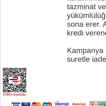
tazminat ve
yükümlülüğ
sona erer. 
kredi verene
Kampanya k
suretle iad