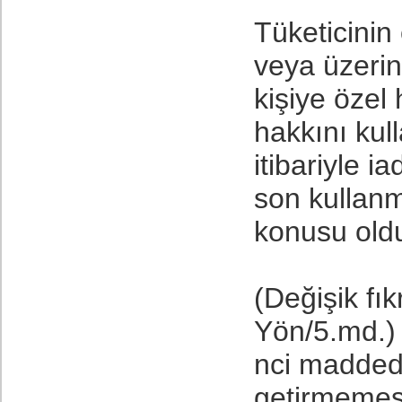
Tüketicinin 
veya üzerin
kişiye özel 
hakkını kull
itibariyle 
son kullanm
konusu old
(Değişik fı
Yön/5.md.) 
nci maddede
getirmemesi