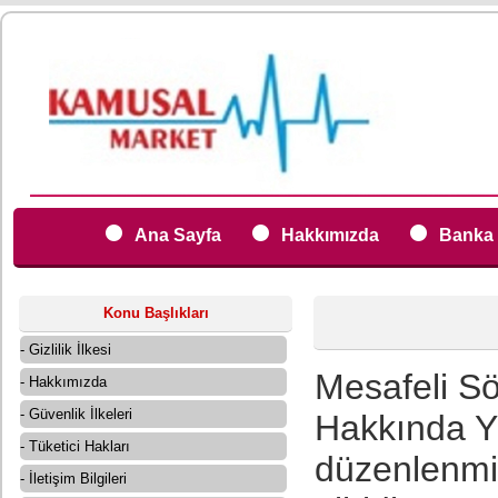
Ana Sayfa
Hakkımızda
Banka 
Konu Başlıkları
- Gizlilik İlkesi
Mesafeli S
- Hakkımızda
- Güvenlik İlkeleri
Hakkında Yö
- Tüketici Hakları
düzenlenmi
- İletişim Bilgileri