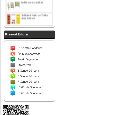
Tehlikeli Atık ve Tıbbi
Atık Etiketi
paslanmaz çelik
amortisör kapaklı çöp
kovası
Kısayol Bilgisi
yatak odası takımı
Paslanmaz Çelik ayrışım
kovası
Endüstriyel Çöp Kovası
Paslanmaz Çelik 90 Lt
430 Kalite
Sallanır kapaklı ayrışım
ünitesi
Ayrışım Kovası
Ürünlerimiz
Hizmetinizdedir