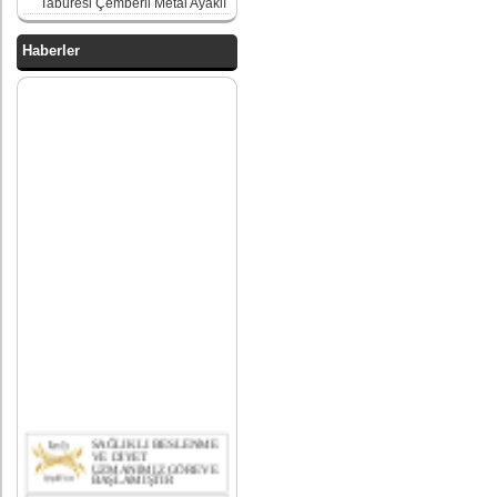
Taburesi Çemberli Metal Ayaklı
Haberler
SAĞLIKLI BESLENME
VE DİYET
UZMANIMIZ GÖREVE
BAŞLAMIŞTIR
bekleme koltukları