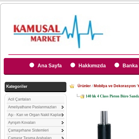
Ana Sayfa
Hakkımızda
Banka 
Ürünler
Mobilya ve Dekorasyon
Kategoriler
/
/
140 lık 4 Class Piston Büro Sand
Acil Çantaları
Ameliyathane Paslanmazları
Aşı - Kan ve Organ Nakil Kapları
Ayrışım Kovaları
Çamaşırhane Sistemleri
Çamaşır Taşıma Arabaları