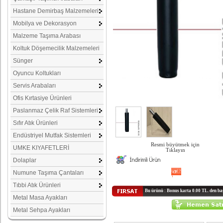
Hastane Demirbaş Malzemeleri
Mobilya ve Dekorasyon
Malzeme Taşıma Arabası
Koltuk Döşemecilik Malzemeleri
Sünger
Oyuncu Koltukları
Servis Arabaları
Ofis Kırtasiye Ürünleri
Paslanmaz Çelik Raf Sistemleri
Sıfır Atık Ürünleri
Endüstriyel Mutfak Sistemleri
Resmi büyütmek için
UMKE KIYAFETLERİ
Tıklayın
Dolaplar
Numune Taşıma Çantaları
Tıbbi Atık Ürünleri
Bu ürünü : Bonus karta 0.00 TL. den baş
Metal Masa Ayakları
Metal Sehpa Ayakları