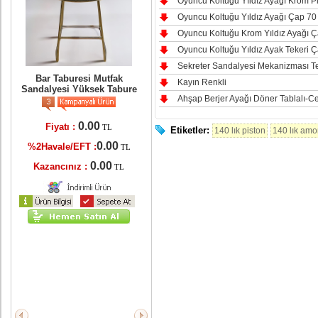
Oyuncu Koltuğu Yıldız Ayağı Krom Pi
Oyuncu Koltuğu Yıldız Ayağı Çap 70
Oyuncu Koltuğu Krom Yıldız Ayağı Ç
Oyuncu Koltuğu Yıldız Ayak Tekeri
er
ri
Sekreter Sandalyesi Mekanizması Te
Bar Taburesi Mutfak
Kayın Renkli
Sandalyesi Yüksek Tabure
Ahşap Berjer Ayağı Döner Tablalı-C
0.00
Fiyatı :
TL
Etiketler:
140 lık piston
140 lık amor
TL
0.00
%2Havale/EFT :
TL
L
0.00
Kazancınız :
TL