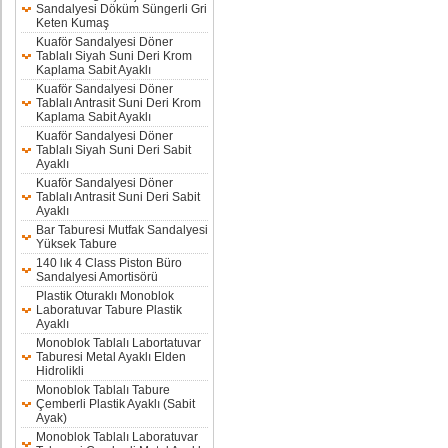
Sandalyesi Döküm Süngerli Gri
Keten Kumaş
Kuaför Sandalyesi Döner
Tablalı Siyah Suni Deri Krom
Kaplama Sabit Ayaklı
Kuaför Sandalyesi Döner
Tablalı Antrasit Suni Deri Krom
Kaplama Sabit Ayaklı
Kuaför Sandalyesi Döner
Tablalı Siyah Suni Deri Sabit
Ayaklı
Kuaför Sandalyesi Döner
Tablalı Antrasit Suni Deri Sabit
Ayaklı
Bar Taburesi Mutfak Sandalyesi
Yüksek Tabure
140 lık 4 Class Piston Büro
Sandalyesi Amortisörü
Plastik Oturaklı Monoblok
Laboratuvar Tabure Plastik
Ayaklı
Monoblok Tablalı Labortatuvar
Taburesi Metal Ayaklı Elden
Hidrolikli
Monoblok Tablalı Tabure
Çemberli Plastik Ayaklı (Sabit
Ayak)
Monoblok Tablalı Laboratuvar