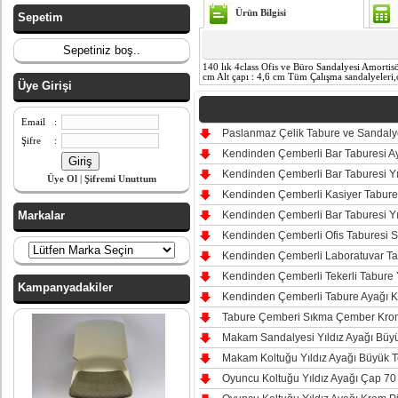
Ürün Bilgisi
Sepetim
Sepetiniz boş..
140 lık 4class Ofis ve Büro Sandalyesi Amortisö
cm Alt çapı : 4,6 cm Tüm Çalışma sandalyeleri,o
Üye Girişi
Email
:
Paslanmaz Çelik Tabure ve Sandalye
Şifre
:
Kendinden Çemberli Bar Taburesi Ay
Kendinden Çemberli Bar Taburesi Yı
Üye Ol
|
Şifremi Unuttum
Kendinden Çemberli Kasiyer Taburesi
Markalar
Kendinden Çemberli Bar Taburesi Yı
Kendinden Çemberli Ofis Taburesi Si
Kendinden Çemberli Laboratuvar Tab
Kendinden Çemberli Tekerli Tabure Y
Kampanyadakiler
Kendinden Çemberli Tabure Ayağı Kr
Tabure Çemberi Sıkma Çember Kr
Makam Sandalyesi Yıldız Ayağı Büyük
Makam Koltuğu Yıldız Ayağı Büyük Te
Oyuncu Koltuğu Yıldız Ayağı Çap 70