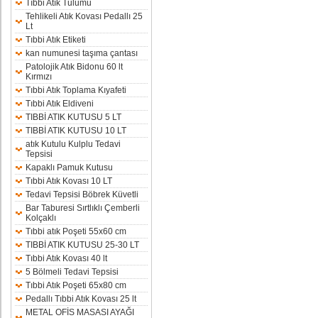
Tıbbi Atık Tulumu
Tehlikeli Atık Kovası Pedallı 25
Lt
Tıbbi Atık Etiketi
kan numunesi taşıma çantası
Patolojik Atık Bidonu 60 lt
Kırmızı
Tıbbi Atık Toplama Kıyafeti
Tıbbi Atık Eldiveni
TIBBİ ATIK KUTUSU 5 LT
TIBBİ ATIK KUTUSU 10 LT
atık Kutulu Kulplu Tedavi
Tepsisi
Kapaklı Pamuk Kutusu
Tıbbi Atık Kovası 10 LT
Tedavi Tepsisi Böbrek Küvetli
Bar Taburesi Sırtlıklı Çemberli
Kolçaklı
Tıbbi atık Poşeti 55x60 cm
TIBBİ ATIK KUTUSU 25-30 LT
Tıbbi Atık Kovası 40 lt
5 Bölmeli Tedavi Tepsisi
Tıbbi Atık Poşeti 65x80 cm
Pedallı Tıbbi Atık Kovası 25 lt
METAL OFİS MASASI AYAĞI