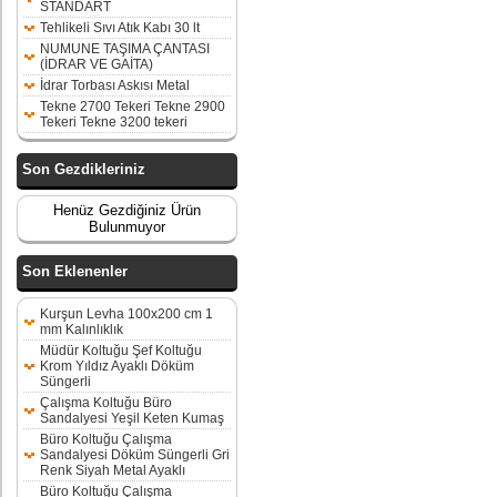
STANDART
Tehlikeli Sıvı Atık Kabı 30 lt
NUMUNE TAŞIMA ÇANTASI
(İDRAR VE GAİTA)
İdrar Torbası Askısı Metal
Tekne 2700 Tekeri Tekne 2900
Tekeri Tekne 3200 tekeri
Son Gezdikleriniz
Henüz Gezdiğiniz Ürün
Bulunmuyor
Son Eklenenler
Kurşun Levha 100x200 cm 1
mm Kalınlıklık
Müdür Koltuğu Şef Koltuğu
Krom Yıldız Ayaklı Döküm
Süngerli
Çalışma Koltuğu Büro
Sandalyesi Yeşil Keten Kumaş
Büro Koltuğu Çalışma
Sandalyesi Döküm Süngerli Gri
Renk Siyah Metal Ayaklı
Büro Koltuğu Çalışma