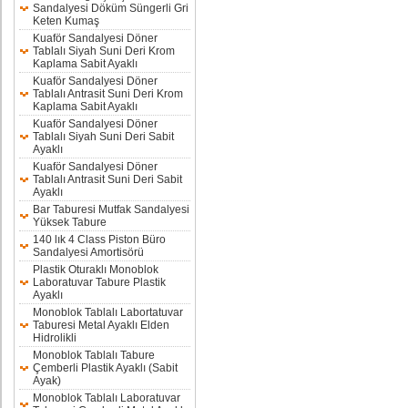
Sandalyesi Döküm Süngerli Gri
Keten Kumaş
Kuaför Sandalyesi Döner
Tablalı Siyah Suni Deri Krom
Kaplama Sabit Ayaklı
Kuaför Sandalyesi Döner
Tablalı Antrasit Suni Deri Krom
Kaplama Sabit Ayaklı
Kuaför Sandalyesi Döner
Tablalı Siyah Suni Deri Sabit
Ayaklı
Kuaför Sandalyesi Döner
Tablalı Antrasit Suni Deri Sabit
Ayaklı
Bar Taburesi Mutfak Sandalyesi
Yüksek Tabure
140 lık 4 Class Piston Büro
Sandalyesi Amortisörü
Plastik Oturaklı Monoblok
Laboratuvar Tabure Plastik
Ayaklı
Monoblok Tablalı Labortatuvar
Taburesi Metal Ayaklı Elden
Hidrolikli
Monoblok Tablalı Tabure
Çemberli Plastik Ayaklı (Sabit
Ayak)
Monoblok Tablalı Laboratuvar