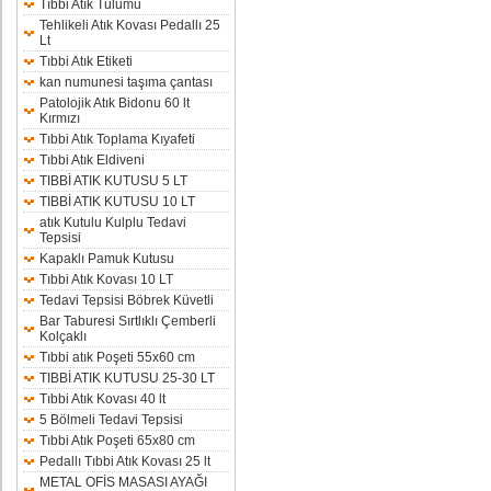
Tıbbi Atık Tulumu
Tehlikeli Atık Kovası Pedallı 25
Lt
Tıbbi Atık Etiketi
kan numunesi taşıma çantası
Patolojik Atık Bidonu 60 lt
Kırmızı
Tıbbi Atık Toplama Kıyafeti
Tıbbi Atık Eldiveni
TIBBİ ATIK KUTUSU 5 LT
TIBBİ ATIK KUTUSU 10 LT
atık Kutulu Kulplu Tedavi
Tepsisi
Kapaklı Pamuk Kutusu
Tıbbi Atık Kovası 10 LT
Tedavi Tepsisi Böbrek Küvetli
Bar Taburesi Sırtlıklı Çemberli
Kolçaklı
Tıbbi atık Poşeti 55x60 cm
TIBBİ ATIK KUTUSU 25-30 LT
Tıbbi Atık Kovası 40 lt
5 Bölmeli Tedavi Tepsisi
Tıbbi Atık Poşeti 65x80 cm
Pedallı Tıbbi Atık Kovası 25 lt
METAL OFİS MASASI AYAĞI