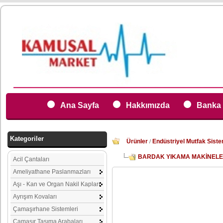
Ana Sayfa
Hakkımızda
Banka 
Kategoriler
Ürünler
Endüstriyel Mutfak Siste
/
BARDAK YIKAMA MAKİNELE
Acil Çantaları
Ameliyathane Paslanmazları
Aşı - Kan ve Organ Nakil Kapları
Ayrışım Kovaları
Çamaşırhane Sistemleri
Çamaşır Taşıma Arabaları