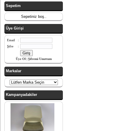
Sepetim
Sepetiniz boş..
Üye Girişi
Email
:
Şifre
:
Üye Ol
|
Şifremi Unuttum
Markalar
Kampanyadakiler