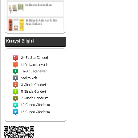
Tehlikeli Atık ve Tıbbi
Atık Etiketi
paslanmaz çelik amortisör
kapaklı çöp kovası
Kısayol Bilgisi
yatak odası takımı
Paslanmaz Çelik ayrışım
kovası
Endüstriyel Çöp Kovası
Paslanmaz Çelik 90 Lt
430 Kalite
Sallanır kapaklı ayrışım
ünitesi
Ayrışım Kovası
Ürünlerimiz
Hizmetinizdedir