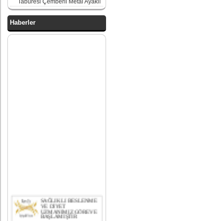
Taburesi Çemberli Metal Ayaklı
Haberler
SAĞLIKLI BESLENME
VE DİYET
UZMANIMIZ GÖREVE
BAŞLAMIŞTIR
bekleme koltukları