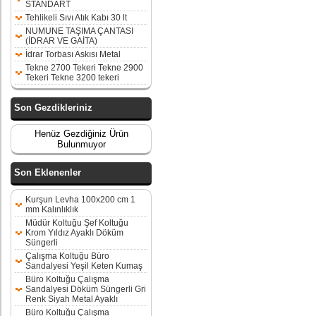
STANDART
Tehlikeli Sıvı Atık Kabı 30 lt
NUMUNE TAŞIMA ÇANTASI
(İDRAR VE GAİTA)
İdrar Torbası Askısı Metal
Tekne 2700 Tekeri Tekne 2900
Tekeri Tekne 3200 tekeri
Son Gezdikleriniz
Henüz Gezdiğiniz Ürün
Bulunmuyor
Son Eklenenler
Kurşun Levha 100x200 cm 1
mm Kalınlıklık
Müdür Koltuğu Şef Koltuğu
Krom Yıldız Ayaklı Döküm
Süngerli
Çalışma Koltuğu Büro
Sandalyesi Yeşil Keten Kumaş
Büro Koltuğu Çalışma
Sandalyesi Döküm Süngerli Gri
Renk Siyah Metal Ayaklı
Büro Koltuğu Çalışma