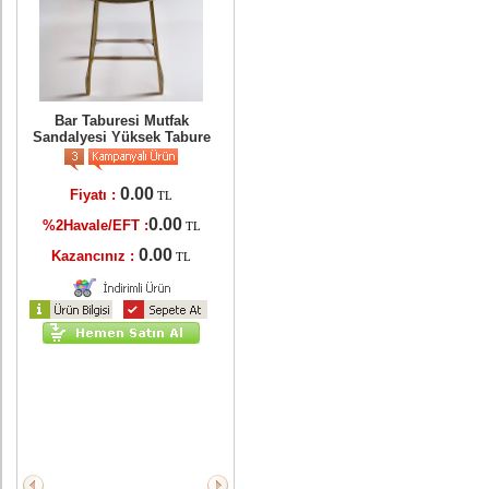
er
ri
Bar Taburesi Mutfak
Sandalyesi Yüksek Tabure
0.00
Fiyatı :
TL
TL
0.00
%2Havale/EFT :
TL
L
0.00
Kazancınız :
TL