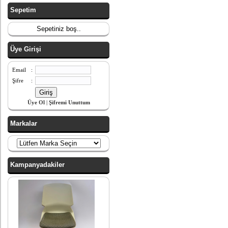
Sepetim
Sepetiniz boş..
Üye Girişi
Email
:
Şifre
:
Üye Ol
|
Şifremi Unuttum
Markalar
Kampanyadakiler