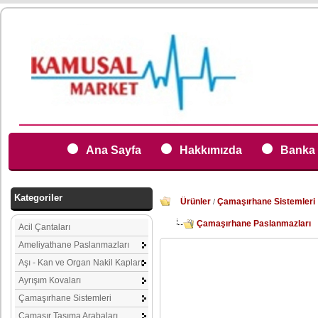
Ana Sayfa
Hakkımızda
Banka 
Kategoriler
Ürünler
Çamaşırhane Sistemleri
/
Çamaşırhane Paslanmazları
Acil Çantaları
Ameliyathane Paslanmazları
Aşı - Kan ve Organ Nakil Kapları
Ayrışım Kovaları
Çamaşırhane Sistemleri
Çamaşır Taşıma Arabaları