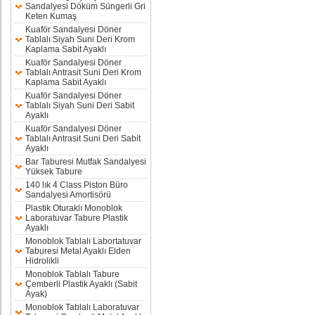
Sandalyesi Döküm Süngerli Gri
Keten Kumaş
Kuaför Sandalyesi Döner
Tablalı Siyah Suni Deri Krom
Kaplama Sabit Ayaklı
Kuaför Sandalyesi Döner
Tablalı Antrasit Suni Deri Krom
Kaplama Sabit Ayaklı
Kuaför Sandalyesi Döner
Tablalı Siyah Suni Deri Sabit
Ayaklı
Kuaför Sandalyesi Döner
Tablalı Antrasit Suni Deri Sabit
Ayaklı
Bar Taburesi Mutfak Sandalyesi
Yüksek Tabure
140 lık 4 Class Piston Büro
Sandalyesi Amortisörü
Plastik Oturaklı Monoblok
Laboratuvar Tabure Plastik
Ayaklı
Monoblok Tablalı Labortatuvar
Taburesi Metal Ayaklı Elden
Hidrolikli
Monoblok Tablalı Tabure
Çemberli Plastik Ayaklı (Sabit
Ayak)
Monoblok Tablalı Laboratuvar