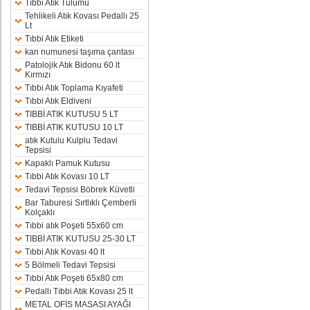
Tıbbi Atık Tulumu
Tehlikeli Atık Kovası Pedallı 25
Lt
Tıbbi Atık Etiketi
kan numunesi taşıma çantası
Patolojik Atık Bidonu 60 lt
Kırmızı
Tıbbi Atık Toplama Kıyafeti
Tıbbi Atık Eldiveni
TIBBİ ATIK KUTUSU 5 LT
TIBBİ ATIK KUTUSU 10 LT
atık Kutulu Kulplu Tedavi
Tepsisi
Kapaklı Pamuk Kutusu
Tıbbi Atık Kovası 10 LT
Tedavi Tepsisi Böbrek Küvetli
Bar Taburesi Sırtlıklı Çemberli
Kolçaklı
Tıbbi atık Poşeti 55x60 cm
TIBBİ ATIK KUTUSU 25-30 LT
Tıbbi Atık Kovası 40 lt
5 Bölmeli Tedavi Tepsisi
Tıbbi Atık Poşeti 65x80 cm
Pedallı Tıbbi Atık Kovası 25 lt
METAL OFİS MASASI AYAĞI