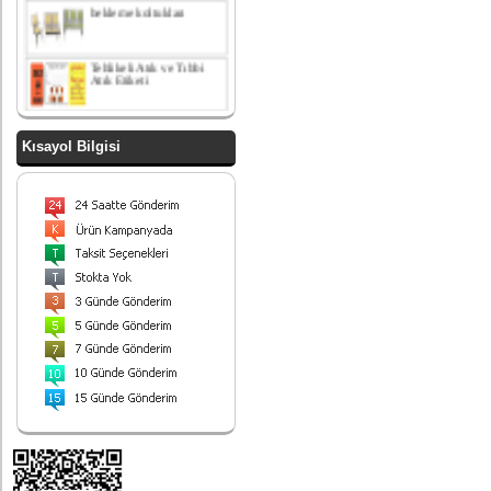
Tehlikeli Atık ve Tıbbi
Atık Etiketi
paslanmaz çelik amortisör
kapaklı çöp kovası
Kısayol Bilgisi
yatak odası takımı
Paslanmaz Çelik ayrışım
kovası
Endüstriyel Çöp Kovası
Paslanmaz Çelik 90 Lt
430 Kalite
Sallanır kapaklı ayrışım
ünitesi
Ayrışım Kovası
Ürünlerimiz
Hizmetinizdedir