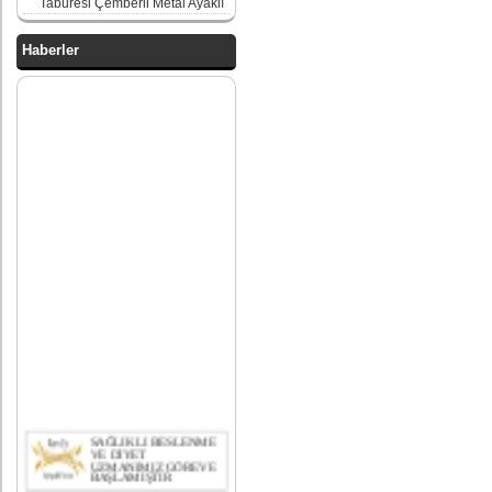
Taburesi Çemberli Metal Ayaklı
Haberler
SAĞLIKLI BESLENME
VE DİYET
UZMANIMIZ GÖREVE
BAŞLAMIŞTIR
bekleme koltukları