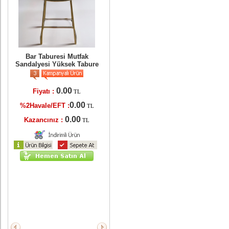
er
ri
Bar Taburesi Mutfak
Sandalyesi Yüksek Tabure
0.00
Fiyatı :
TL
TL
0.00
%2Havale/EFT :
TL
L
0.00
Kazancınız :
TL