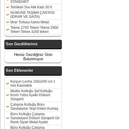
STANDART
Tehlikeli Sıvı Atık Kabı 30 lt
NUMUNE TAŞIMA ÇANTASI
(İDRAR VE GAİTA)
İdrar Torbası Askısı Metal
Tekne 2700 Tekeri Tekne 2900
Tekeri Tekne 3200 tekeri
Son Gezdikleriniz
Henüz Gezdiğiniz Ürün
Bulunmuyor
Son Eklenenler
Kurşun Levha 100x200 cm 1
mm Kalınlıklık
Müdür Koltuğu Şef Koltuğu
Krom Yıldız Ayaklı Döküm
Süngerli
Çalışma Koltuğu Büro
Sandalyesi Yeşil Keten Kumaş
Büro Koltuğu Çalışma
Sandalyesi Döküm Süngerli Gri
Renk Siyah Metal Ayaklı
Büro Koltuğu Çalışma