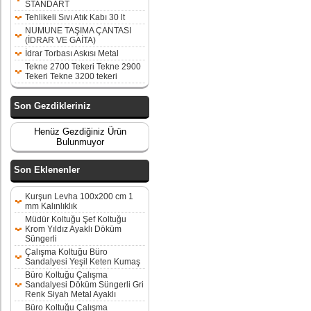
STANDART
Tehlikeli Sıvı Atık Kabı 30 lt
NUMUNE TAŞIMA ÇANTASI
(İDRAR VE GAİTA)
İdrar Torbası Askısı Metal
Tekne 2700 Tekeri Tekne 2900
Tekeri Tekne 3200 tekeri
Son Gezdikleriniz
Henüz Gezdiğiniz Ürün
Bulunmuyor
Son Eklenenler
Kurşun Levha 100x200 cm 1
mm Kalınlıklık
Müdür Koltuğu Şef Koltuğu
Krom Yıldız Ayaklı Döküm
Süngerli
Çalışma Koltuğu Büro
Sandalyesi Yeşil Keten Kumaş
Büro Koltuğu Çalışma
Sandalyesi Döküm Süngerli Gri
Renk Siyah Metal Ayaklı
Büro Koltuğu Çalışma