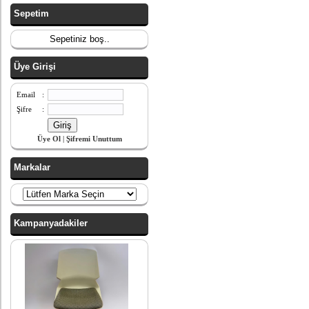
Sepetim
Sepetiniz boş..
Üye Girişi
Email
:
Şifre
:
Üye Ol
|
Şifremi Unuttum
Markalar
Kampanyadakiler