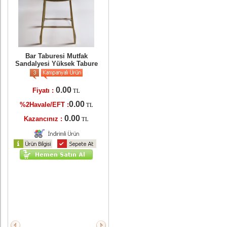
er
ri
Bar Taburesi Mutfak
Sandalyesi Yüksek Tabure
0.00
Fiyatı :
TL
TL
0.00
%2Havale/EFT :
TL
L
0.00
Kazancınız :
TL