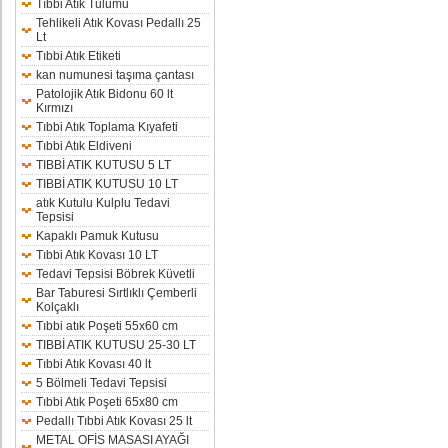
Tıbbi Atık Tulumu
Tehlikeli Atık Kovası Pedallı 25
Lt
Tıbbi Atık Etiketi
kan numunesi taşıma çantası
Patolojik Atık Bidonu 60 lt
Kırmızı
Tıbbi Atık Toplama Kıyafeti
Tıbbi Atık Eldiveni
TIBBİ ATIK KUTUSU 5 LT
TIBBİ ATIK KUTUSU 10 LT
atık Kutulu Kulplu Tedavi
Tepsisi
Kapaklı Pamuk Kutusu
Tıbbi Atık Kovası 10 LT
Tedavi Tepsisi Böbrek Küvetli
Bar Taburesi Sırtlıklı Çemberli
Kolçaklı
Tıbbi atık Poşeti 55x60 cm
TIBBİ ATIK KUTUSU 25-30 LT
Tıbbi Atık Kovası 40 lt
5 Bölmeli Tedavi Tepsisi
Tıbbi Atık Poşeti 65x80 cm
Pedallı Tıbbi Atık Kovası 25 lt
METAL OFİS MASASI AYAĞI