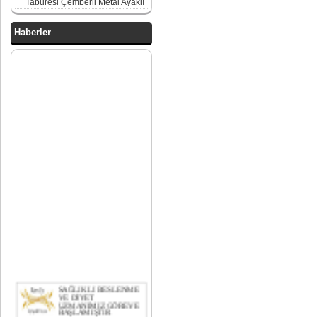
Taburesi Çemberli Metal Ayaklı
Haberler
SAĞLIKLI BESLENME
VE DİYET
UZMANIMIZ GÖREVE
BAŞLAMIŞTIR
bekleme koltukları