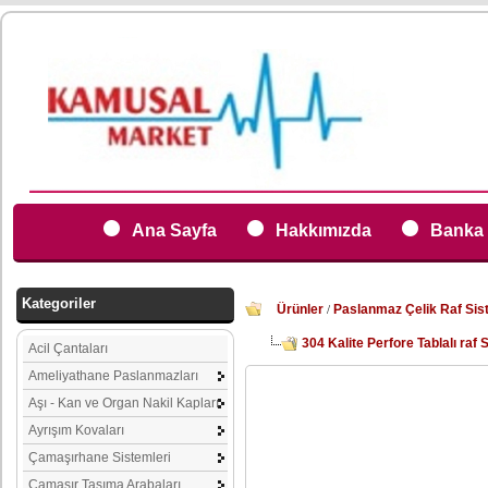
Ana Sayfa
Hakkımızda
Banka 
Kategoriler
Ürünler
Paslanmaz Çelik Raf Sis
/
304 Kalite Perfore Tablalı raf 
Acil Çantaları
Ameliyathane Paslanmazları
Aşı - Kan ve Organ Nakil Kapları
Ayrışım Kovaları
Çamaşırhane Sistemleri
Çamaşır Taşıma Arabaları