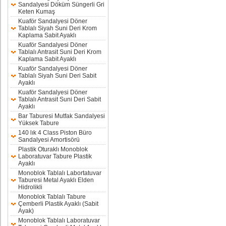
Sandalyesi Döküm Süngerli Gri
Keten Kumaş
Kuaför Sandalyesi Döner
Tablalı Siyah Suni Deri Krom
Kaplama Sabit Ayaklı
Kuaför Sandalyesi Döner
Tablalı Antrasit Suni Deri Krom
Kaplama Sabit Ayaklı
Kuaför Sandalyesi Döner
Tablalı Siyah Suni Deri Sabit
Ayaklı
Kuaför Sandalyesi Döner
Tablalı Antrasit Suni Deri Sabit
Ayaklı
Bar Taburesi Mutfak Sandalyesi
Yüksek Tabure
140 lık 4 Class Piston Büro
Sandalyesi Amortisörü
Plastik Oturaklı Monoblok
Laboratuvar Tabure Plastik
Ayaklı
Monoblok Tablalı Labortatuvar
Taburesi Metal Ayaklı Elden
Hidrolikli
Monoblok Tablalı Tabure
Çemberli Plastik Ayaklı (Sabit
Ayak)
Monoblok Tablalı Laboratuvar