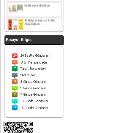
Tehlikeli Atık ve Tıbbi
Atık Etiketi
paslanmaz çelik amortisör
kapaklı çöp kovası
Kısayol Bilgisi
yatak odası takımı
Paslanmaz Çelik ayrışım
kovası
Endüstriyel Çöp Kovası
Paslanmaz Çelik 90 Lt
430 Kalite
Sallanır kapaklı ayrışım
ünitesi
Ayrışım Kovası
Ürünlerimiz
Hizmetinizdedir