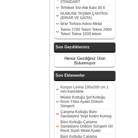
STANDART
Tehlikeli Sıvı Atık Kabı 30 lt
NUMUNE TAŞIMA ÇANTASI
(İDRAR VE GAİTA)
İdrar Torbası Askısı Metal
Tekne 2700 Tekeri Tekne 2900
Tekeri Tekne 3200 tekeri
Son Gezdikleriniz
Henüz Gezdiğiniz Ürün
Bulunmuyor
Son Eklenenler
Kurşun Levha 100x200 cm 1
mm Kalınlıklık
Müdür Koltuğu Şef Koltuğu
Krom Yıldız Ayaklı Döküm
Süngerli
Çalışma Koltuğu Büro
Sandalyesi Yeşil Keten Kumaş
Büro Koltuğu Çalışma
Sandalyesi Döküm Süngerli Gri
Renk Siyah Metal Ayaklı
Büro Koltuğu Çalışma