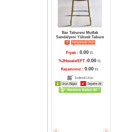
Kuaför Sandalyesi Döner
Tablalı Antrasit Suni Deri
Sabit Ayaklı
Bar Taburesi Mutfak
Sandalyesi Yüksek Tabure
5525.00
Fiyatı :
TL
0.00
Fiyatı :
5414.50
TL
%2Havale/EFT :
TL
0.00
%2Havale/EFT :
110.50
TL
Kazancınız :
TL
0.00
Kazancınız :
TL