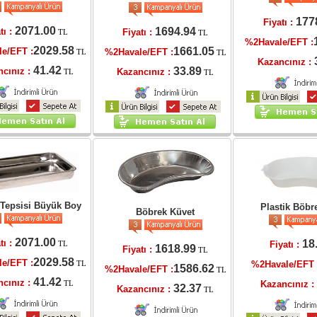
177
Fiyatı :
2071.00
1694.94
tı :
Fiyatı :
TL
TL
%2Havale/EFT :
2029.58
1661.05
e/EFT :
%2Havale/EFT :
TL
TL
Kazancınız :
41.42
33.89
ncınız :
Kazancınız :
TL
TL
 Tepsisi Büyük Boy
Plastik Böbr
Böbrek Küvet
2071.00
tı :
18
Fiyatı :
TL
1618.99
Fiyatı :
TL
2029.58
e/EFT :
%2Havale/EFT 
TL
1586.62
%2Havale/EFT :
TL
41.42
ncınız :
Kazancınız :
TL
32.37
Kazancınız :
TL