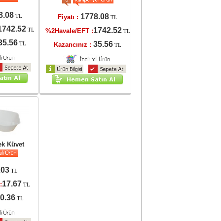
8.08
1778.08
TL
Fiyatı :
TL
1742.52
1742.52
TL
%2Havale/EFT :
TL
35.56
35.56
TL
Kazancınız :
TL
ek Küvet
.03
TL
17.67
:
TL
0.36
TL