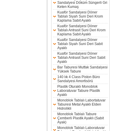
Sandalyesi Döküm Süngerli Gri
Keten Kumaş
Kuaför Sandalyesi Döner
Tablalı Siyah Suni Deri Krom
Kaplama Sabit Ayaklı
Kuaför Sandalyesi Döner
Tablalı Antrasit Suni Deri Krom
Kaplama Sabit Ayaklı
Kuaför Sandalyesi Döner
Tablalı Siyah Suni Deri Sabit
Ayaklı
Kuaför Sandalyesi Döner
Tablalı Antrasit Suni Deri Sabit
Ayaklı
Bar Taburesi Mutfak Sandalyesi
Yüksek Tabure
140 lık 4 Class Piston Büro
Sandalyesi Amortisörü
Plastik Oturaklı Monoblok
Laboratuvar Tabure Plastik
Ayaklı
Monoblok Tablalı Labortatuvar
Taburesi Metal Ayaklı Elden
Hidrolikli
Monoblok Tablalı Tabure
Çemberli Plastik Ayaklı (Sabit
Ayak)
Monoblok Tablalı Laboratuvar