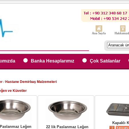
Ana Sayfa
Hakkımız
ımızda
Banka Hesaplarımız
Çok Satılanlar
er
Hastane Demirbaş Malzemeleri
/
eğen ve Küvetler
Kapaklı 
k Paslanmaz Leğen
22 lik Paslanmaz Leğen