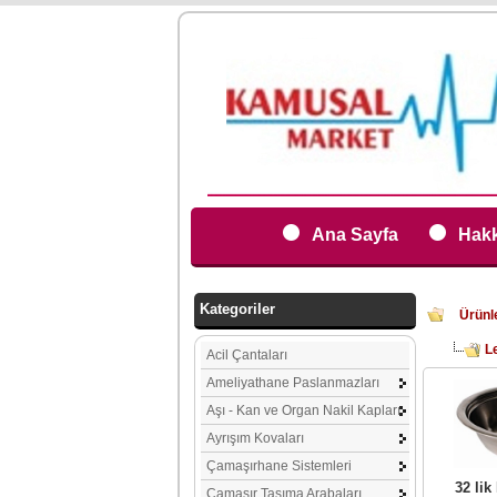
Ana Sayfa
Hakk
Kategoriler
Ürünl
L
Acil Çantaları
Ameliyathane Paslanmazları
Aşı - Kan ve Organ Nakil Kapları
Ayrışım Kovaları
Çamaşırhane Sistemleri
32 li
Çamaşır Taşıma Arabaları