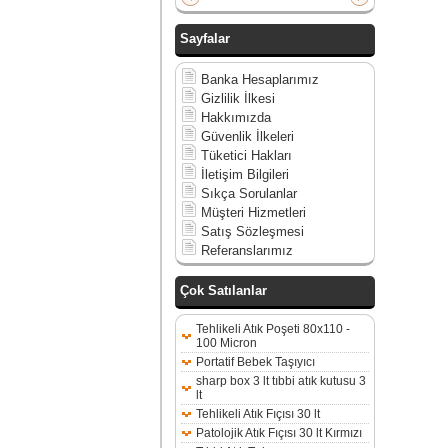
Sayfalar
Banka Hesaplarımız
Gizlilik İlkesi
Hakkımızda
Güvenlik İlkeleri
Tüketici Hakları
İletişim Bilgileri
Sıkça Sorulanlar
Müşteri Hizmetleri
Satış Sözleşmesi
Referanslarımız
Çok Satılanlar
Tehlikeli Atık Poşeti 80x110 -
100 Micron
Portatif Bebek Taşıyıcı
sharp box 3 lt tıbbi atık kutusu 3
lt
Tehlikeli Atık Fıçısı 30 lt
Patolojik Atık Fıçısı 30 lt Kırmızı