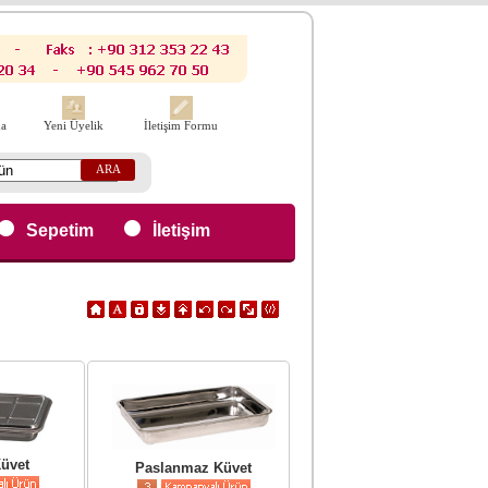
da
Yeni Üyelik
İletişim Formu
ARA
Sepetim
İletişim
Küvet
Paslanmaz Küvet