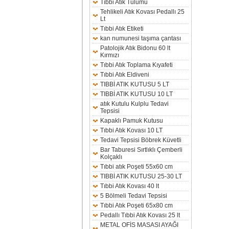
Tıbbi Atık Tulumu
Tehlikeli Atık Kovası Pedallı 25
Lt
Tıbbi Atık Etiketi
kan numunesi taşıma çantası
Patolojik Atık Bidonu 60 lt
Kırmızı
Tıbbi Atık Toplama Kıyafeti
Tıbbi Atık Eldiveni
TIBBİ ATIK KUTUSU 5 LT
TIBBİ ATIK KUTUSU 10 LT
atık Kutulu Kulplu Tedavi
Tepsisi
Kapaklı Pamuk Kutusu
Tıbbi Atık Kovası 10 LT
Tedavi Tepsisi Böbrek Küvetli
Bar Taburesi Sırtlıklı Çemberli
Kolçaklı
Tıbbi atık Poşeti 55x60 cm
TIBBİ ATIK KUTUSU 25-30 LT
Tıbbi Atık Kovası 40 lt
5 Bölmeli Tedavi Tepsisi
Tıbbi Atık Poşeti 65x80 cm
Pedallı Tıbbi Atık Kovası 25 lt
METAL OFİS MASASI AYAĞI