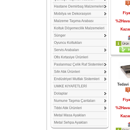
Hastane Demirbaş Malzemeleri
Fiya
Mobilya ve Dekorasyon
Malzeme Taşıma Arabası
%2Haval
Koltuk Döşemecilik Malzemeleri
Kaza
Sünger
Oyuncu Koltukları
Servis Arabaları
Ofis Kırtasiye Ürünleri
Paslanmaz Çelik Raf Sistemleri
Sıfır Atık Ürünleri
Endüstriyel Mutfak Sistemleri
Tedavi
UMKE KIYAFETLERİ
Dolaplar
Fiya
Numune Taşıma Çantaları
%2Haval
Tıbbi Atık Ürünleri
Metal Masa Ayakları
Kaza
Metal Sehpa Ayakları