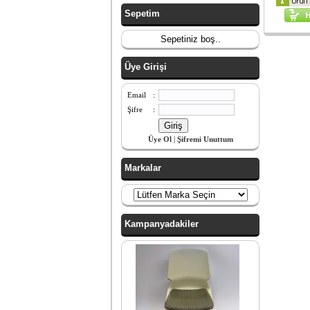
Sepetim
Sepetiniz boş..
Üye Girişi
Email
:
Şifre
:
Üye Ol
|
Şifremi Unuttum
Markalar
Kampanyadakiler