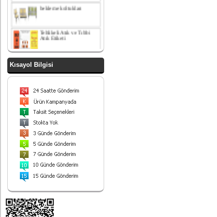
Tehlikeli Atık ve Tıbbi
Atık Etiketi
paslanmaz çelik amortisör
kapaklı çöp kovası
Kısayol Bilgisi
yatak odası takımı
Paslanmaz Çelik ayrışım
kovası
Endüstriyel Çöp Kovası
Paslanmaz Çelik 90 Lt
430 Kalite
Sallanır kapaklı ayrışım
ünitesi
Ayrışım Kovası
Ürünlerimiz
Hizmetinizdedir