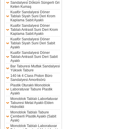
Sandalyesi Döküm Süngerli Gri
Keten Kumaş
Kuaför Sandalyesi Döner
Tablalı Siyah Suni Deri Krom
Kaplama Sabit Ayaklı
Kuaför Sandalyesi Döner
Tablalı Antrasit Suni Deri Krom
Kaplama Sabit Ayaklı
Kuaför Sandalyesi Döner
Tablalı Siyah Suni Deri Sabit
Ayaklı
Kuaför Sandalyesi Döner
Tablalı Antrasit Suni Deri Sabit
Ayaklı
Bar Taburesi Mutfak Sandalyesi
Yüksek Tabure
140 lık 4 Class Piston Büro
Sandalyesi Amortisörü
Plastik Oturaklı Monoblok
Laboratuvar Tabure Plastik
Ayaklı
Monoblok Tablalı Labortatuvar
Taburesi Metal Ayaklı Elden
Hidrolikli
Monoblok Tablalı Tabure
Çemberli Plastik Ayaklı (Sabit
Ayak)
Monoblok Tablalı Laboratuvar