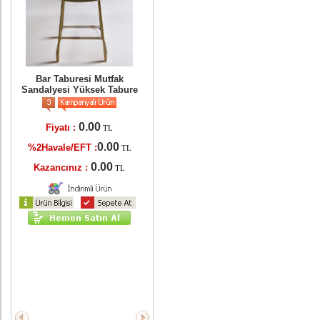
er
ri
Bar Taburesi Mutfak
Sandalyesi Yüksek Tabure
0.00
Fiyatı :
TL
TL
0.00
%2Havale/EFT :
TL
L
0.00
Kazancınız :
TL