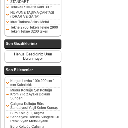
STANDART
Tehlikeli Sıvı Atık Kabı 30 lt
NUMUNE TAŞIMA ÇANTASI
(İDRAR VE GAİTA)
İdrar Torbası Askısı Metal
Tekne 2700 Tekeri Tekne 2900
Tekeri Tekne 3200 tekeri
Son Gezdikleriniz
Henüz Gezdiğiniz Ürün
Bulunmuyor
Son Eklenenler
Kurşun Levha 100x200 cm 1
mm Kalınlıklık
Müdür Koltuğu Şef Koltuğu
Krom Yıldız Ayaklı Döküm
Süngerli
Çalışma Koltuğu Büro
Sandalyesi Yeşil Keten Kumaş
Büro Koltuğu Çalışma
Sandalyesi Döküm Süngerli Gri
Renk Siyah Metal Ayaklı
Büro Koltuğu Çalışma