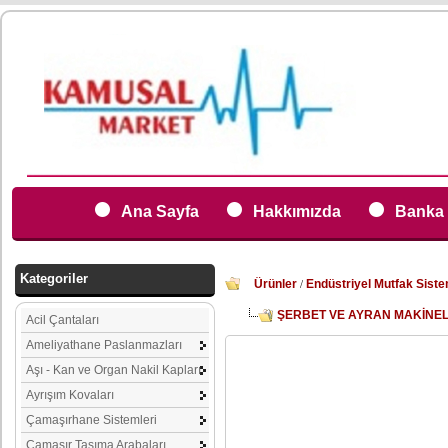
Ana Sayfa
Hakkımızda
Banka 
Kategoriler
Ürünler
Endüstriyel Mutfak Siste
/
ŞERBET VE AYRAN MAKİNEL
Acil Çantaları
Ameliyathane Paslanmazları
Aşı - Kan ve Organ Nakil Kapları
Ayrışım Kovaları
Çamaşırhane Sistemleri
Çamaşır Taşıma Arabaları