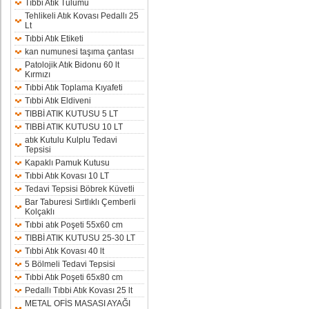
Tıbbi Atık Tulumu
Tehlikeli Atık Kovası Pedallı 25
Lt
Tıbbi Atık Etiketi
kan numunesi taşıma çantası
Patolojik Atık Bidonu 60 lt
Kırmızı
Tıbbi Atık Toplama Kıyafeti
Tıbbi Atık Eldiveni
TIBBİ ATIK KUTUSU 5 LT
TIBBİ ATIK KUTUSU 10 LT
atık Kutulu Kulplu Tedavi
Tepsisi
Kapaklı Pamuk Kutusu
Tıbbi Atık Kovası 10 LT
Tedavi Tepsisi Böbrek Küvetli
Bar Taburesi Sırtlıklı Çemberli
Kolçaklı
Tıbbi atık Poşeti 55x60 cm
TIBBİ ATIK KUTUSU 25-30 LT
Tıbbi Atık Kovası 40 lt
5 Bölmeli Tedavi Tepsisi
Tıbbi Atık Poşeti 65x80 cm
Pedallı Tıbbi Atık Kovası 25 lt
METAL OFİS MASASI AYAĞI