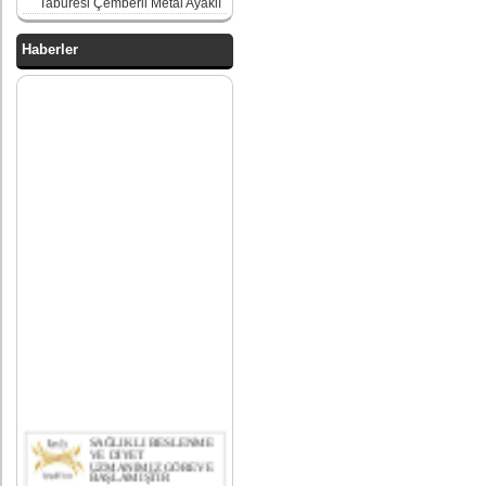
Taburesi Çemberli Metal Ayaklı
Haberler
SAĞLIKLI BESLENME
VE DİYET
UZMANIMIZ GÖREVE
BAŞLAMIŞTIR
bekleme koltukları