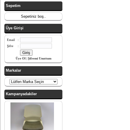
Sepetim
Sepetiniz boş..
Üye Girişi
Email
:
Şifre
:
Üye Ol
|
Şifremi Unuttum
Markalar
Kampanyadakiler